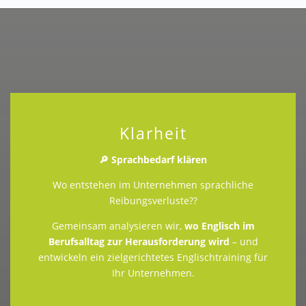
Klarheit
🔎 Sprachbedarf klären
Wo entstehen im Unternehmen sprachliche
Reibungsverluste??
Gemeinsam analysieren wir,
wo Englisch im
Berufsalltag zur Herausforderung wird
– und
entwickeln ein zielgerichtetes Englischtraining für
Ihr Unternehmen.