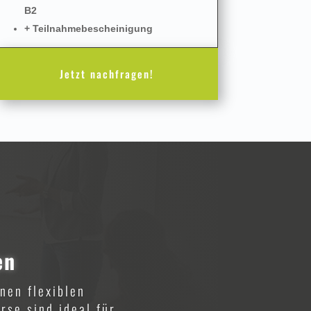
B2
+ Teilnahmebescheinigung
Jetzt nachfragen!
en
nen flexiblen
rse sind ideal für