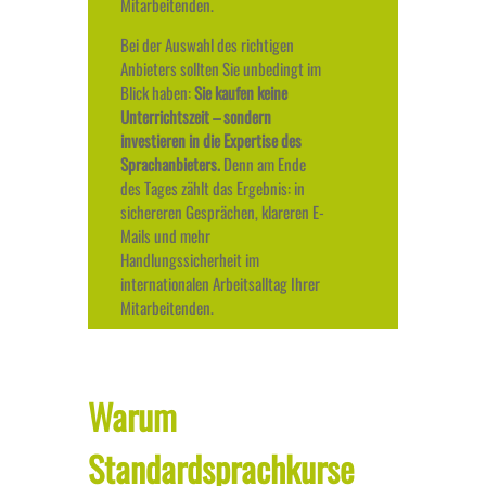
Mitarbeitenden.
Bei der Auswahl des richtigen
Anbieters sollten Sie unbedingt im
Blick haben:
Sie kaufen keine
Unterrichtszeit – sondern
investieren in die Expertise des
Sprachanbieters.
Denn am Ende
des Tages zählt das Ergebnis: in
sichereren Gesprächen, klareren E-
Mails und mehr
Handlungssicherheit im
internationalen Arbeitsalltag Ihrer
Mitarbeitenden.
Warum
Standardsprachkurse