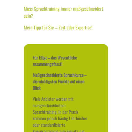
Muss Sprachtraining immer maßgeschneidert
sein?
Mein Tipp für Sie – Zeit oder Expertise!
Für Eilige – das Wesentliche
zusammengefasst!
Maßgeschneiderte Sprachkurse –
die wichtigsten Punkte auf einen
Blick
Viele Anbieter werben mit
maßgeschneidertem
Sprachtraining. In der Praxis
kommen jedoch häufig Lehrbücher
oder standardisierte
Kursprogramme zum Einsatz, die