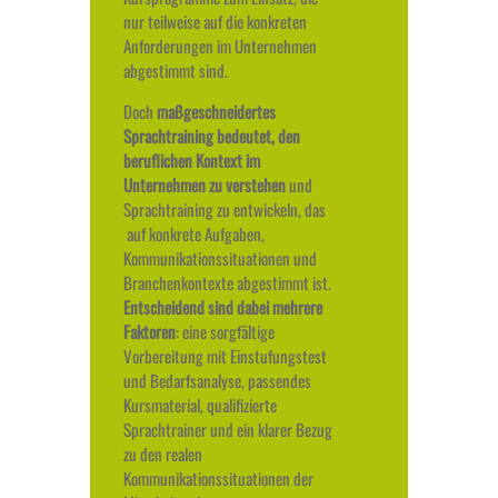
nur teilweise auf die konkreten
Anforderungen im Unternehmen
abgestimmt sind.
Doch
maßgeschneidertes
Sprachtraining bedeutet, den
beruflichen Kontext im
Unternehmen zu verstehen
und
Sprachtraining zu entwickeln, das
auf konkrete Aufgaben,
Kommunikationssituationen und
Branchenkontexte abgestimmt ist.
Entscheidend sind dabei mehrere
Faktoren
: eine sorgfältige
Vorbereitung mit Einstufungstest
und Bedarfsanalyse, passendes
Kursmaterial, qualifizierte
Sprachtrainer und ein klarer Bezug
zu den realen
Kommunikationssituationen der